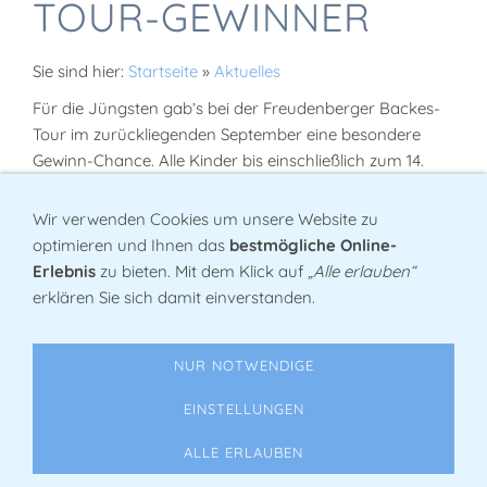
TOUR-GEWINNER
Sie sind hier:
Startseite
»
Aktuelles
Für die Jüngsten gab’s bei der Freudenberger Backes-
Tour im zurückliegenden September eine besondere
Gewinn-Chance. Alle Kinder bis einschließlich zum 14.
Lebensjahr konnten sich auf einer „Backes-Kids-
Tourenkarte“ ihre Besuche bei den einzelnen Backesern
Wir verwenden Cookies um unsere Website zu
durch einen Stempel bestätigen lassen. Ab vier Stempel
optimieren und Ihnen das
bestmögliche Online-
nahmen die Karten an einer Verlosung teil.
Erlebnis
zu bieten. Mit dem Klick auf
„Alle erlauben“
erklären Sie sich damit einverstanden.
Jetzt konnte die Arbeitsgemeinschaft der
Freudenberger Heimatvereine (ARGE) den vier
glücklichen Gewinnern im Niederndorfer Boos Hus die
NUR NOTWENDIGE
Preise überreichen. Vom Fahrradhelm, über ein Lichtset
bis Gutscheine für Eiscafé oder Drogeriemarkt konnten
EINSTELLUNGEN
sich Lena Wirth aus Plittershagen, Alissa Ohrndorf aus
ALLE ERLAUBEN
Freudenberg, Hanna Berg aus Oberheuslingen und
Stefan Sarbu aus Oberholzklau freuen.