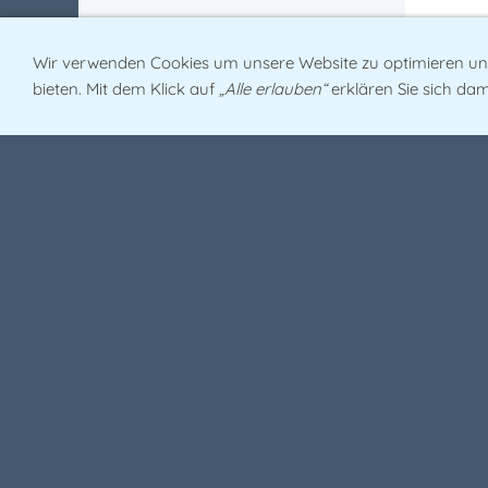
FEH
Wir verwenden Cookies um unsere Website zu optimieren u
Es ent
bieten. Mit dem Klick auf
„Alle erlauben“
erklären Sie sich dam
örtlic
Stärku
Bald z
über g
GRÜ
Die Gr
einers
damal
„Wir a
Gemein