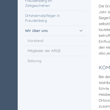
Freudenberg im
Zeitgeschehen
Die Gr
Jahr i
Ortsheimatpfleger in
Sieger
Freudenberg
selbst
lautet
Wir über uns
betrof
Vorstand
Einflu
den kl
Mitglieder der ARGE
also j
Satzung
KOM
Bei de
Wahlbe
führte
Heisbe
Ortsvo
zusamm