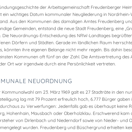
ündungsgeschichte der Arbeitsgemeinschaft Freudenberger Heimat
st ein wichtiges Datum kommunaler Neugliederung in Nordrhein-
land. Aus den Kommunen des damaligen Amtes Freudenberg und d
ändige Gemeinden, entstand die neue Stadt Freudenberg, eine „
e. Die Neuordnungs-Entscheidung des NRW-Landtages begrüßten
fenen Dörfern und Städten. Gerade im ländlichen Raum herrschte d
ss, könnten ihre eigenen Belange nicht mehr regeln. Bis dahin bes
einsten Kommunen oft fünf an der Zahl. Die Amtsvertretung des 
eder Ort war irgendwie durch eine Persönlichkeit vertreten.
MUNALE NEUORDNUNG
r Kommunalwahl am 23. März 1969 galt es 27 Stadträte in den nun
teiligung lag mit 79 Prozent erfreulich hoch, 6.777 Bürger gaben
 durchaus zu Verwerfungen: Jedenfalls gab es überhaupt keine R
rg, Hohenhain, Mausbach oder Oberholzklau. Erschwerend kam da
rsteher von Dirlenbach und Niederndorf sowie von Nieder- und Ob
engelegt wurden. Freudenberg und Büschergrund erhielten kein