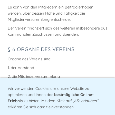
Es kann von den Mitgliedern ein Beitrag erhoben
werden, über dessen Höhe und Fälligkeit die
Mitgliederversammlung entscheidet.
Der Verein finanziert sich des weiteren insbesondere aus
kommunalen Zuschüssen und Spenden.
§ 6 ORGANE DES VEREINS
Organe des Vereins sind:
1. der Vorstand
2. die Mitgliederversammlung.
Wir verwenden Cookies um unsere Website zu
§ 7 VORSTAND
optimieren und Ihnen das
bestmögliche Online-
Erlebnis
zu bieten. Mit dem Klick auf
„Alle erlauben“
a) Der Vorstand besteht aus:
erklären Sie sich damit einverstanden.
dem / der Vorsitzenden