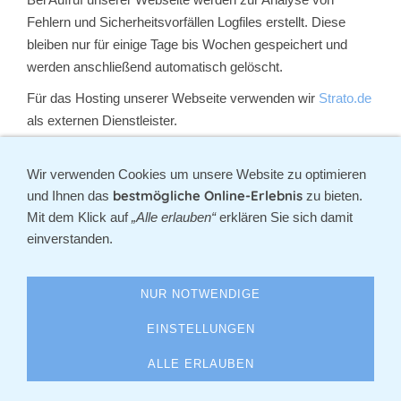
Fehlern und Sicherheitsvorfällen Logfiles erstellt. Diese
bleiben nur für einige Tage bis Wochen gespeichert und
werden anschließend automatisch gelöscht.
Für das Hosting unserer Webseite verwenden wir
Strato.de
als externen Dienstleister.
Die Speicherung der Logfiles erfolgt dort.
Wir verwenden Cookies um unsere Website zu optimieren
bestmögliche Online-Erlebnis
und Ihnen das
zu bieten.
DATENVERARBEITUNG IM RAHMEN
Mit dem Klick auf
„Alle erlauben“
erklären Sie sich damit
UNSERER VEREINSARBEIT
einverstanden.
Mitgliederverwaltung
NUR NOTWENDIGE
Mitgliedsdaten (personenbezogene Daten der
Ansprechpartner der Mitgliedsvereine und
EINSTELLUNGEN
Ortsheimatpfleger in Freudenberg) werden von den
ALLE ERLAUBEN
jeweiligen Funktionsträger:innen unseres Vereins nur für die
ihnen zugeordnete Aufgabenerfüllung verarbeitet.