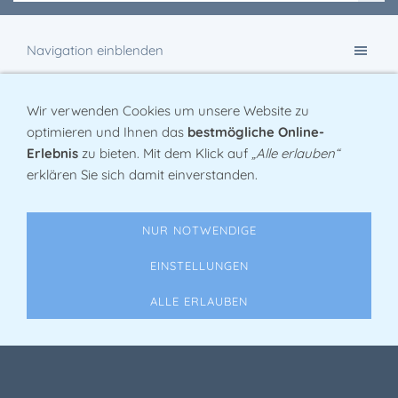
Navigation einblenden
Wir verwenden Cookies um unsere Website zu
SPENDEN
optimieren und Ihnen das
bestmögliche Online-
Erlebnis
zu bieten. Mit dem Klick auf
„Alle erlauben“
erklären Sie sich damit einverstanden.
Sie sind hier:
Startseite
Die Arbeitsgemeinschaft Freudenberger Heimatvereine
NUR NOTWENDIGE
ist ein gemeinnütziger Dachverein der Freudenberger
Heimat, Wander- und Kulturvereine. Wenn Sie uns bei
EINSTELLUNGEN
der Umsetzung unserer Vereinszwecke finanziell
unterstützen möchten, würden wir uns über eine Spende
ALLE ERLAUBEN
freuen.
Bankverbindung: Sparkasse Siegen, IBAN DE82 4605
0001 0070 0121 58